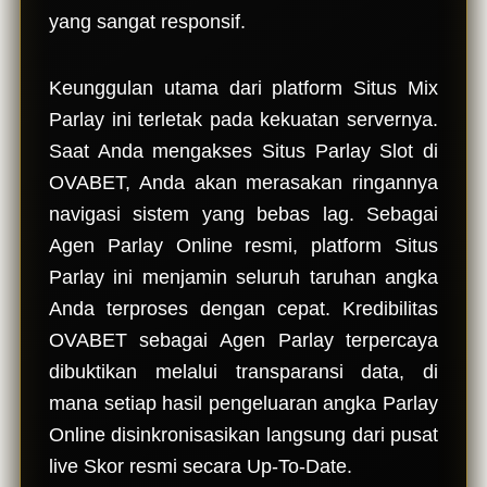
a
yang sangat responsif.
i
l
s
Keunggulan utama dari platform Situs Mix
Parlay ini terletak pada kekuatan servernya.
Saat Anda mengakses Situs Parlay Slot di
OVABET, Anda akan merasakan ringannya
navigasi sistem yang bebas lag. Sebagai
Agen Parlay Online resmi, platform Situs
Parlay ini menjamin seluruh taruhan angka
Anda terproses dengan cepat. Kredibilitas
OVABET sebagai Agen Parlay terpercaya
dibuktikan melalui transparansi data, di
mana setiap hasil pengeluaran angka Parlay
Online disinkronisasikan langsung dari pusat
live Skor resmi secara Up-To-Date.