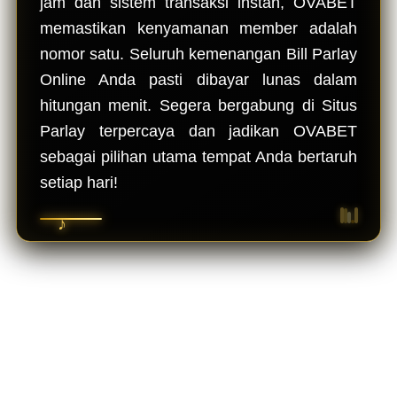
jam dan sistem transaksi instan, OVABET
memastikan kenyamanan member adalah
nomor satu. Seluruh kemenangan Bill Parlay
Online Anda pasti dibayar lunas dalam
hitungan menit. Segera bergabung di Situs
Parlay terpercaya dan jadikan OVABET
sebagai pilihan utama tempat Anda bertaruh
setiap hari!
♪