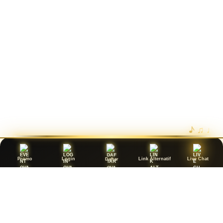
Promo
Login
Link Alternatif
Live Chat
Daftar