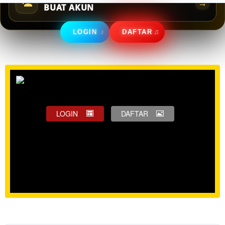
→
BUAT AKUN
LOGIN
DAFTAR
LOGIN
DAFTAR
Show More