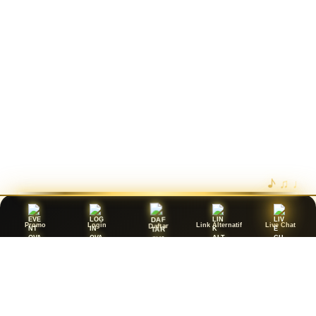
Promo
Login
Link Alternatif
Live Chat
Daftar