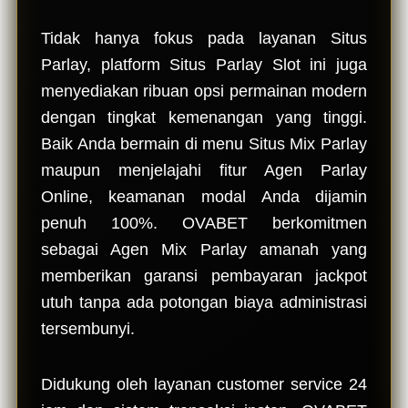
Tidak hanya fokus pada layanan Situs
Parlay, platform Situs Parlay Slot ini juga
menyediakan ribuan opsi permainan modern
dengan tingkat kemenangan yang tinggi.
Baik Anda bermain di menu Situs Mix Parlay
maupun menjelajahi fitur Agen Parlay
Online, keamanan modal Anda dijamin
penuh 100%. OVABET berkomitmen
sebagai Agen Mix Parlay amanah yang
memberikan garansi pembayaran jackpot
utuh tanpa ada potongan biaya administrasi
tersembunyi.
Didukung oleh layanan customer service 24