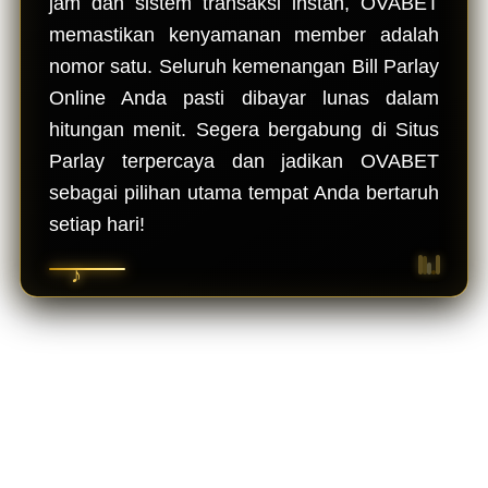
jam dan sistem transaksi instan, OVABET
memastikan kenyamanan member adalah
nomor satu. Seluruh kemenangan Bill Parlay
Online Anda pasti dibayar lunas dalam
hitungan menit. Segera bergabung di Situs
Parlay terpercaya dan jadikan OVABET
sebagai pilihan utama tempat Anda bertaruh
setiap hari!
♪