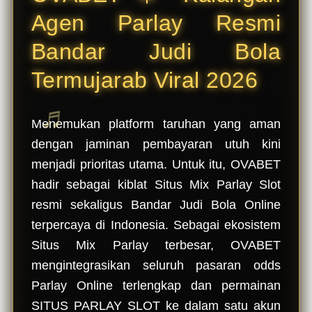
jaminan
Agen Parlay Resmi
taruhan
Mix Parlay
Bandar Judi Bola
Online
pasti
Termujarab Viral 2026
dibayar.
V
Menemukan platform taruhan yang aman
i
dengan jaminan pembayaran utuh kini
e
w
menjadi prioritas utama. Untuk itu, OVABET
l
hadir sebagai kiblat Situs Mix Parlay Slot
i
c
resmi sekaligus Bandar Judi Bola Online
e
terpercaya di Indonesia. Sebagai ekosistem
n
Situs Mix Parlay terbesar, OVABET
s
e
mengintegrasikan seluruh pasaran odds
d
Parlay Online terlengkap dan permainan
e
SITUS PARLAY SLOT ke dalam satu akun
t