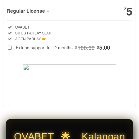
5
$
Regular License
Regular
Included:
OVABET
License
Included:
SITUS PARLAY SLOT
SELECTED
Included:
AGEN PARLAY
88
$
♬
100.00
5.00
Extend support to 12 months
$
$
OVABET
merupakan
kiblat Situs
Mix Parlay
resmi dan
Agen Slot
Online
Parlay
terpercaya.
Akses
Situs Agen
Parlay
terlengkap
OVABET 🌟 Kalangan
dengan