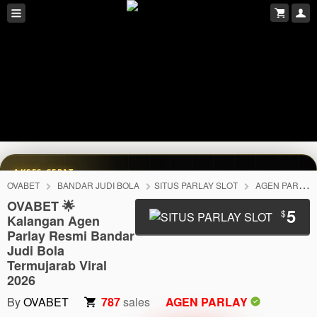
AKSES CEPAT
♫
OVABET
BANDAR JUDI BOLA
SITUS PARLAY SLOT
AGEN PARLAY
Masuk atau buat akun baru
OVABET 🌟
5
Pilih salah satu tombol untuk melanjutkan.
$
Kalangan Agen
Parlay Resmi Bandar
Judi Bola
Sudah punya akun?
→
Termujarab Viral
MASUK
2026
By
OVABET
787
sales
AGEN PARLAY
Belum punya akun?