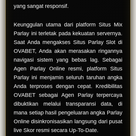
a
yang sangat responsif.
i
l
s
Keunggulan utama dari platform Situs Mix
Parlay ini terletak pada kekuatan servernya.
Saat Anda mengakses Situs Parlay Slot di
OVABET, Anda akan merasakan ringannya
navigasi sistem yang bebas lag. Sebagai
Agen Parlay Online resmi, platform Situs
Parlay ini menjamin seluruh taruhan angka
Anda terproses dengan cepat. Kredibilitas
OVABET sebagai Agen Parlay terpercaya
dibuktikan melalui transparansi data, di
mana setiap hasil pengeluaran angka Parlay
Online disinkronisasikan langsung dari pusat
live Skor resmi secara Up-To-Date.