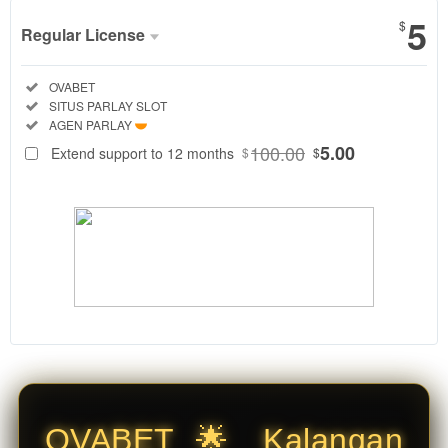
5
$
Regular License
Regular
Included:
OVABET
License
Included:
SITUS PARLAY SLOT
SELECTED
Included:
AGEN PARLAY
88
$
♬
100.00
5.00
Extend support to 12 months
$
$
OVABET
merupakan
kiblat Situs
Mix Parlay
resmi dan
Agen Slot
Online
Parlay
terpercaya.
Akses
Situs Agen
Parlay
terlengkap
OVABET 🌟 Kalangan
dengan