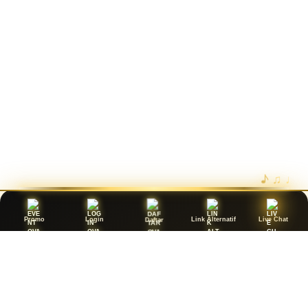
Promo
Login
Link Alternatif
Live Chat
Daftar