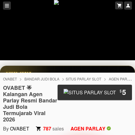
AKSES CEPAT
♫
OVABET
BANDAR JUDI BOLA
SITUS PARLAY SLOT
AGEN PARLAY
Masuk atau buat akun baru
OVABET 🌟
5
Pilih salah satu tombol untuk melanjutkan.
$
Kalangan Agen
Parlay Resmi Bandar
Judi Bola
Sudah punya akun?
→
Termujarab Viral
MASUK
2026
By
OVABET
787
sales
AGEN PARLAY
Belum punya akun?