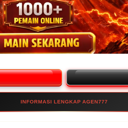
INFORMASI LENGKAP AGEN777