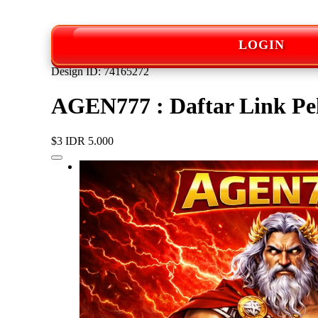
LOGIN
Design ID: 74165272
AGEN777 : Daftar Link Pe
$3
IDR 5.000