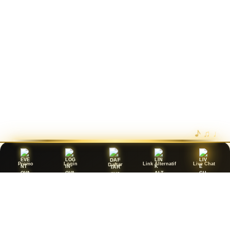
Promo
Login
Link Alternatif
Live Chat
Daftar