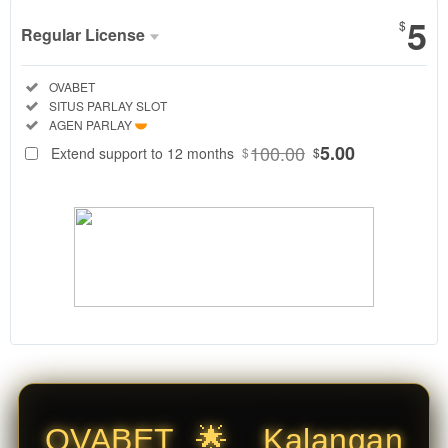
5
$
Regular License
Regular
Included:
OVABET
License
Included:
SITUS PARLAY SLOT
SELECTED
Included:
AGEN PARLAY
88
$
♬
100.00
5.00
Extend support to 12 months
$
$
OVABET
merupakan
kiblat Situs
Mix Parlay
resmi dan
Agen Slot
Online
Parlay
terpercaya.
Akses
Situs Agen
Parlay
terlengkap
OVABET 🌟 Kalangan
dengan