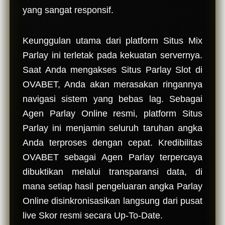
a
yang sangat responsif.
i
l
s
Keunggulan utama dari platform Situs Mix
Parlay ini terletak pada kekuatan servernya.
Saat Anda mengakses Situs Parlay Slot di
OVABET, Anda akan merasakan ringannya
navigasi sistem yang bebas lag. Sebagai
Agen Parlay Online resmi, platform Situs
Parlay ini menjamin seluruh taruhan angka
Anda terproses dengan cepat. Kredibilitas
OVABET sebagai Agen Parlay terpercaya
dibuktikan melalui transparansi data, di
mana setiap hasil pengeluaran angka Parlay
Online disinkronisasikan langsung dari pusat
live Skor resmi secara Up-To-Date.