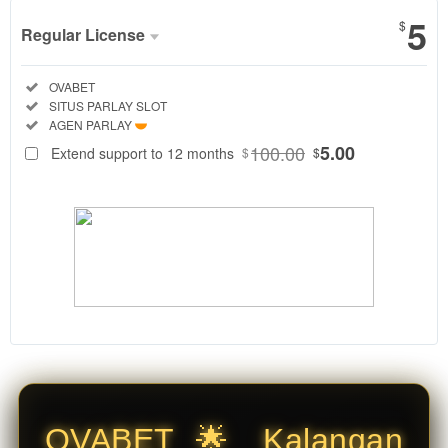
5
$
Regular License
Regular
Included:
OVABET
License
Included:
SITUS PARLAY SLOT
SELECTED
Included:
AGEN PARLAY
88
$
100.00
5.00
Extend support to 12 months
$
$
♬
OVABET
merupakan
kiblat Situs
Mix Parlay
resmi dan
Agen Slot
Online
Parlay
terpercaya.
Akses
Situs Agen
Parlay
terlengkap
OVABET 🌟 Kalangan
dengan