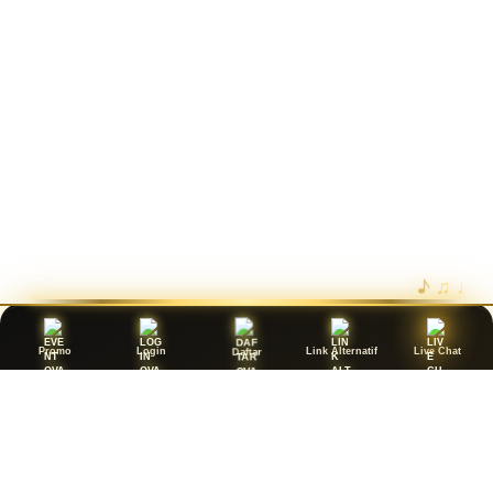
Promo
Login
Link Alternatif
Live Chat
Daftar