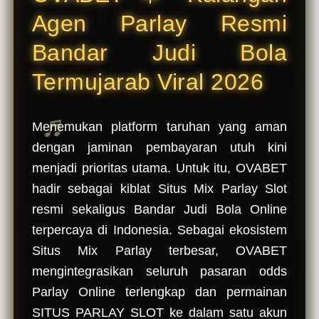
jaminan
Agen Parlay Resmi
taruhan
Mix Parlay
Bandar Judi Bola
Online
pasti
Termujarab Viral 2026
dibayar.
V
Menemukan platform taruhan yang aman
i
dengan jaminan pembayaran utuh kini
e
w
menjadi prioritas utama. Untuk itu, OVABET
l
hadir sebagai kiblat Situs Mix Parlay Slot
i
c
resmi sekaligus Bandar Judi Bola Online
e
terpercaya di Indonesia. Sebagai ekosistem
n
Situs Mix Parlay terbesar, OVABET
s
e
mengintegrasikan seluruh pasaran odds
d
Parlay Online terlengkap dan permainan
e
SITUS PARLAY SLOT ke dalam satu akun
t