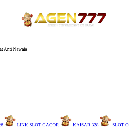
at Anti Nawala
26
LINK SLOT GACOR
KAISAR 328
SLOT O