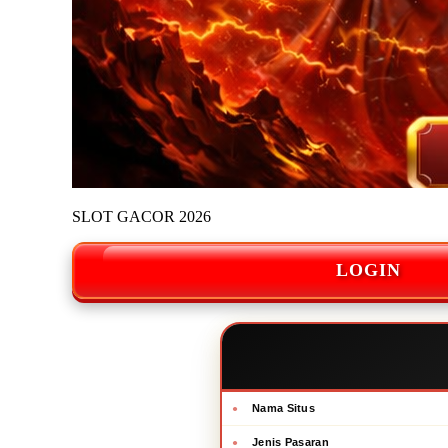
SLOT GACOR 2026
LOGIN
Nama Situs
Jenis Pasaran