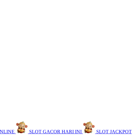
NLINE
SLOT GACOR HARI INI
SLOT JACKPOT