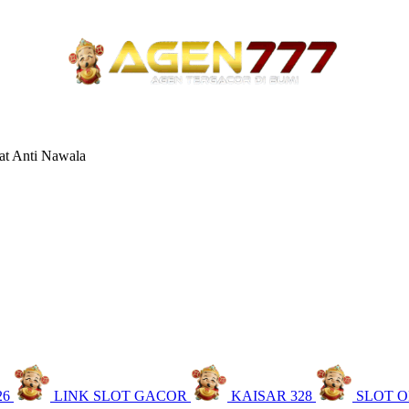
at Anti Nawala
26
LINK SLOT GACOR
KAISAR 328
SLOT O