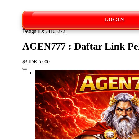
LOGIN
Design ID: 74165272
AGEN777 : Daftar Link Pe
$3
IDR 5.000