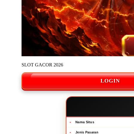
SLOT GACOR 2026
LOGIN
Nama Situs
Jenis Pasaran