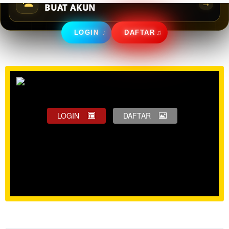
→
BUAT AKUN
LOGIN
DAFTAR
LOGIN
DAFTAR
Show More