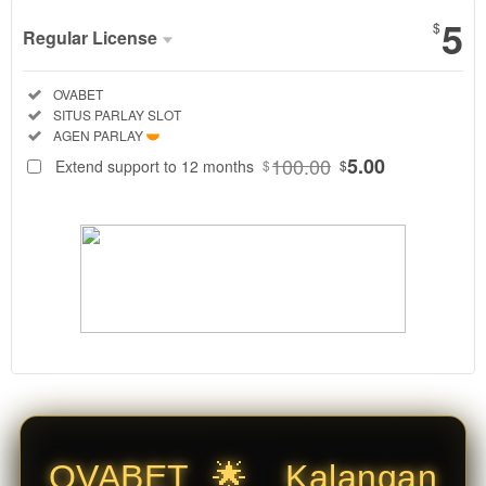
5
$
Regular License
Regular
Included:
OVABET
License
Included:
SITUS PARLAY SLOT
SELECTED
Included:
AGEN PARLAY
88
$
♬
100.00
5.00
Extend support to 12 months
$
$
OVABET
merupakan
kiblat Situs
Mix Parlay
resmi dan
Agen Slot
Online
Parlay
terpercaya.
Akses
Situs Agen
Parlay
terlengkap
OVABET 🌟 Kalangan
dengan