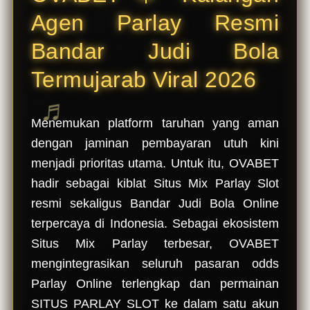
jaminan
Agen Parlay Resmi
taruhan
Mix Parlay
Bandar Judi Bola
Online
pasti
Termujarab Viral 2026
dibayar.
V
Menemukan platform taruhan yang aman
i
dengan jaminan pembayaran utuh kini
e
w
menjadi prioritas utama. Untuk itu, OVABET
l
hadir sebagai kiblat Situs Mix Parlay Slot
i
c
resmi sekaligus Bandar Judi Bola Online
e
terpercaya di Indonesia. Sebagai ekosistem
n
Situs Mix Parlay terbesar, OVABET
s
e
mengintegrasikan seluruh pasaran odds
d
Parlay Online terlengkap dan permainan
e
SITUS PARLAY SLOT ke dalam satu akun
t