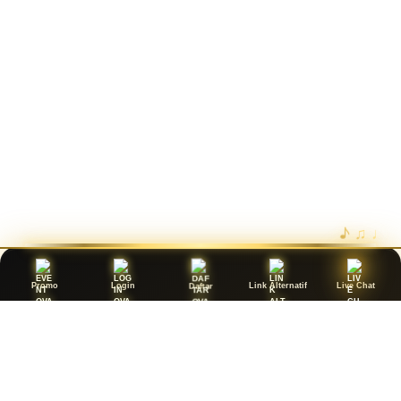
Promo
Login
Link Alternatif
Live Chat
Daftar