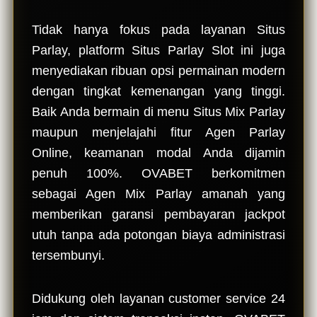
Tidak hanya fokus pada layanan Situs
Parlay, platform Situs Parlay Slot ini juga
menyediakan ribuan opsi permainan modern
dengan tingkat kemenangan yang tinggi.
Baik Anda bermain di menu Situs Mix Parlay
maupun menjelajahi fitur Agen Parlay
Online, keamanan modal Anda dijamin
penuh 100%. OVABET berkomitmen
sebagai Agen Mix Parlay amanah yang
memberikan garansi pembayaran jackpot
utuh tanpa ada potongan biaya administrasi
tersembunyi.
Didukung oleh layanan customer service 24