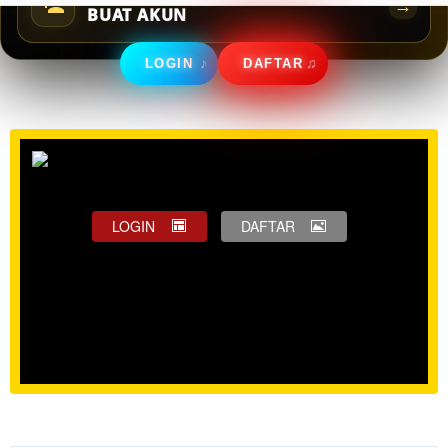
→
BUAT AKUN
LOGIN
DAFTAR
LOGIN
DAFTAR
Show More