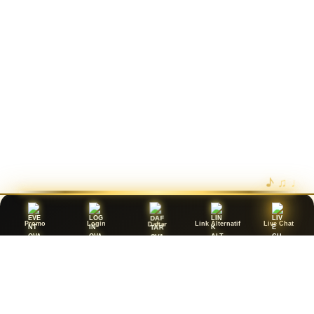
Promo
Login
Link Alternatif
Live Chat
Daftar