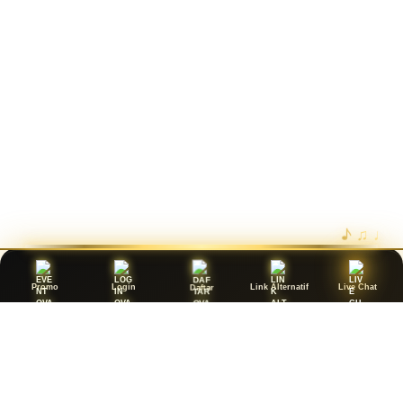
Promo
Login
Link Alternatif
Live Chat
Daftar