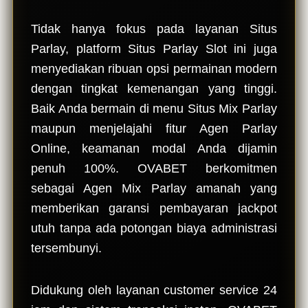
Tidak hanya fokus pada layanan Situs
Parlay, platform Situs Parlay Slot ini juga
menyediakan ribuan opsi permainan modern
dengan tingkat kemenangan yang tinggi.
Baik Anda bermain di menu Situs Mix Parlay
maupun menjelajahi fitur Agen Parlay
Online, keamanan modal Anda dijamin
penuh 100%. OVABET berkomitmen
sebagai Agen Mix Parlay amanah yang
memberikan garansi pembayaran jackpot
utuh tanpa ada potongan biaya administrasi
tersembunyi.
Didukung oleh layanan customer service 24