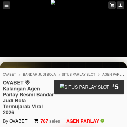
♫
AKSES CEPAT
OVABET
BANDAR JUDI BOLA
SITUS PARLAY SLOT
AGEN PARLAY
Masuk atau buat akun baru
OVABET 🌟
5
Pilih salah satu tombol untuk melanjutkan.
$
Kalangan Agen
Parlay Resmi Bandar
Judi Bola
Sudah punya akun?
→
Termujarab Viral
MASUK
2026
By
OVABET
787
sales
AGEN PARLAY
Belum punya akun?