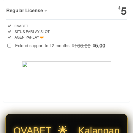
5
$
Regular License
Regular
Included:
OVABET
License
Included:
SITUS PARLAY SLOT
SELECTED
Included:
AGEN PARLAY
♬
88
$
100.00
5.00
Extend support to 12 months
$
$
OVABET
merupakan
kiblat Situs
Mix Parlay
resmi dan
Agen Slot
Online
Parlay
terpercaya.
Akses
Situs Agen
Parlay
terlengkap
OVABET 🌟 Kalangan
dengan