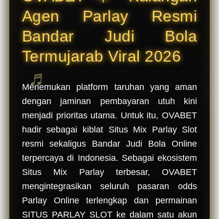
jaminan
Agen Parlay Resmi
taruhan
Mix Parlay
Bandar Judi Bola
Online
pasti
Termujarab Viral 2026
dibayar.
V
Menemukan platform taruhan yang aman
i
dengan jaminan pembayaran utuh kini
e
w
menjadi prioritas utama. Untuk itu, OVABET
l
hadir sebagai kiblat Situs Mix Parlay Slot
i
c
resmi sekaligus Bandar Judi Bola Online
e
terpercaya di Indonesia. Sebagai ekosistem
n
Situs Mix Parlay terbesar, OVABET
s
e
mengintegrasikan seluruh pasaran odds
d
Parlay Online terlengkap dan permainan
e
SITUS PARLAY SLOT ke dalam satu akun
t