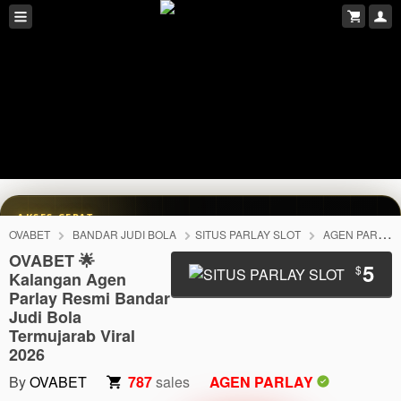
♫
AKSES CEPAT
OVABET
BANDAR JUDI BOLA
SITUS PARLAY SLOT
AGEN PARLAY
Masuk atau buat akun baru
OVABET 🌟
5
Pilih salah satu tombol untuk melanjutkan.
$
Kalangan Agen
Parlay Resmi Bandar
Judi Bola
Sudah punya akun?
→
Termujarab Viral
MASUK
2026
By
OVABET
787
sales
AGEN PARLAY
Belum punya akun?