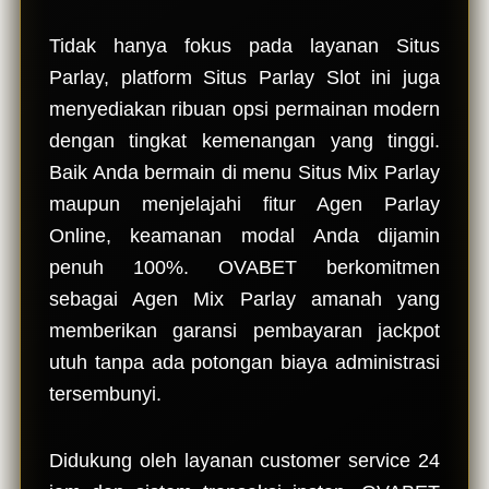
Tidak hanya fokus pada layanan Situs
Parlay, platform Situs Parlay Slot ini juga
menyediakan ribuan opsi permainan modern
dengan tingkat kemenangan yang tinggi.
Baik Anda bermain di menu Situs Mix Parlay
maupun menjelajahi fitur Agen Parlay
Online, keamanan modal Anda dijamin
penuh 100%. OVABET berkomitmen
sebagai Agen Mix Parlay amanah yang
memberikan garansi pembayaran jackpot
utuh tanpa ada potongan biaya administrasi
tersembunyi.
Didukung oleh layanan customer service 24