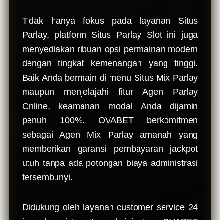
Tidak hanya fokus pada layanan Situs
Parlay, platform Situs Parlay Slot ini juga
menyediakan ribuan opsi permainan modern
dengan tingkat kemenangan yang tinggi.
Baik Anda bermain di menu Situs Mix Parlay
maupun menjelajahi fitur Agen Parlay
Online, keamanan modal Anda dijamin
penuh 100%. OVABET berkomitmen
sebagai Agen Mix Parlay amanah yang
memberikan garansi pembayaran jackpot
utuh tanpa ada potongan biaya administrasi
tersembunyi.
Didukung oleh layanan customer service 24