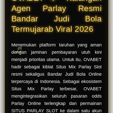
jaminan
Agen Parlay Resmi
taruhan
Mix Parlay
Bandar Judi Bola
Online
pasti
Termujarab Viral 2026
dibayar.
V
Menemukan platform taruhan yang aman
i
dengan jaminan pembayaran utuh kini
e
w
menjadi prioritas utama. Untuk itu, OVABET
l
hadir sebagai kiblat Situs Mix Parlay Slot
i
c
resmi sekaligus Bandar Judi Bola Online
e
terpercaya di Indonesia. Sebagai ekosistem
n
Situs Mix Parlay terbesar, OVABET
s
e
mengintegrasikan seluruh pasaran odds
d
Parlay Online terlengkap dan permainan
e
SITUS PARLAY SLOT ke dalam satu akun
t