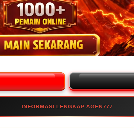
INFORMASI LENGKAP AGEN777