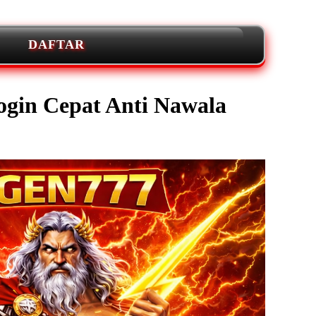
DAFTAR
gin Cepat Anti Nawala