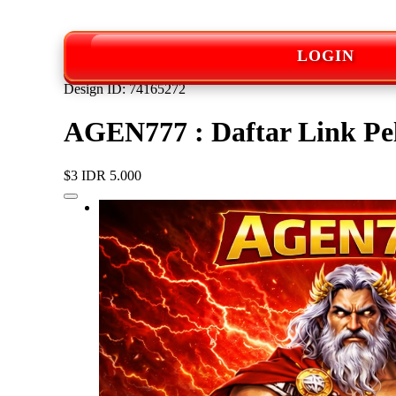
LOGIN
Design ID: 74165272
AGEN777 : Daftar Link Pe
$3
IDR 5.000