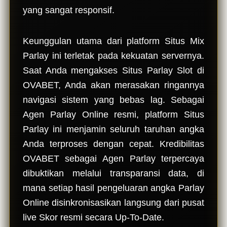
a
yang sangat responsif.
i
l
s
Keunggulan utama dari platform Situs Mix
Parlay ini terletak pada kekuatan servernya.
Saat Anda mengakses Situs Parlay Slot di
OVABET, Anda akan merasakan ringannya
navigasi sistem yang bebas lag. Sebagai
Agen Parlay Online resmi, platform Situs
Parlay ini menjamin seluruh taruhan angka
Anda terproses dengan cepat. Kredibilitas
OVABET sebagai Agen Parlay terpercaya
dibuktikan melalui transparansi data, di
mana setiap hasil pengeluaran angka Parlay
Online disinkronisasikan langsung dari pusat
live Skor resmi secara Up-To-Date.