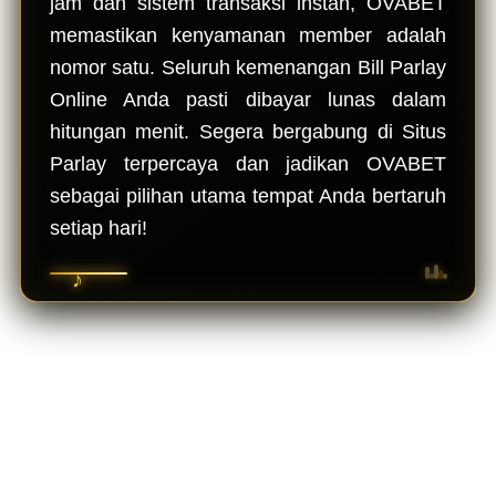
jam dan sistem transaksi instan, OVABET
memastikan kenyamanan member adalah
nomor satu. Seluruh kemenangan Bill Parlay
Online Anda pasti dibayar lunas dalam
hitungan menit. Segera bergabung di Situs
Parlay terpercaya dan jadikan OVABET
sebagai pilihan utama tempat Anda bertaruh
setiap hari!
♪