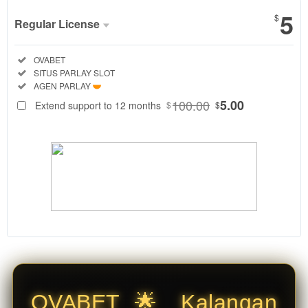
5
$
Regular License
Regular
Included:
OVABET
License
Included:
SITUS PARLAY SLOT
SELECTED
♬
Included:
AGEN PARLAY
88
$
100.00
5.00
Extend support to 12 months
$
$
OVABET
merupakan
kiblat Situs
Mix Parlay
resmi dan
Agen Slot
Online
Parlay
terpercaya.
Akses
Situs Agen
Parlay
terlengkap
OVABET 🌟 Kalangan
dengan