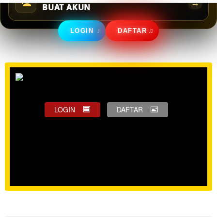
→
BUAT AKUN
LOGIN
DAFTAR
LOGIN
DAFTAR
Show More