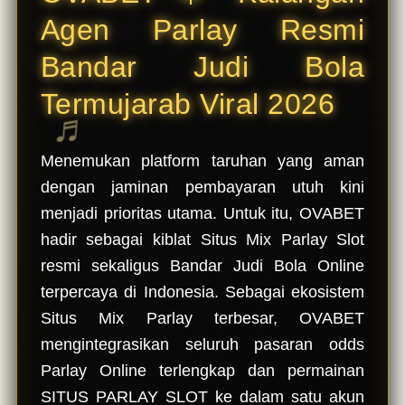
jaminan
Agen Parlay Resmi
taruhan
Mix Parlay
Bandar Judi Bola
Online
pasti
Termujarab Viral 2026
dibayar.
V
Menemukan platform taruhan yang aman
i
dengan jaminan pembayaran utuh kini
e
w
menjadi prioritas utama. Untuk itu, OVABET
l
hadir sebagai kiblat Situs Mix Parlay Slot
i
c
resmi sekaligus Bandar Judi Bola Online
e
terpercaya di Indonesia. Sebagai ekosistem
n
Situs Mix Parlay terbesar, OVABET
s
e
mengintegrasikan seluruh pasaran odds
d
Parlay Online terlengkap dan permainan
e
SITUS PARLAY SLOT ke dalam satu akun
t