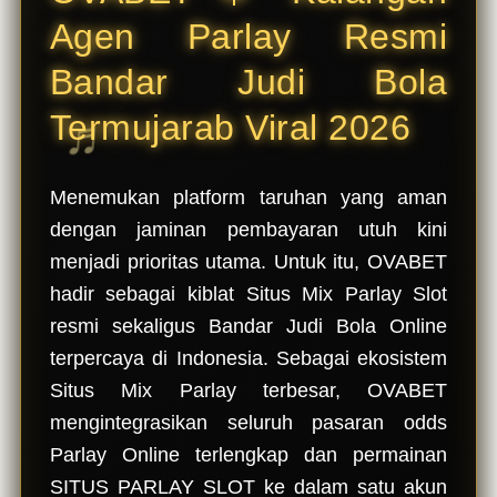
jaminan
Agen Parlay Resmi
taruhan
Mix Parlay
Bandar Judi Bola
Online
pasti
Termujarab Viral 2026
dibayar.
V
Menemukan platform taruhan yang aman
i
dengan jaminan pembayaran utuh kini
e
w
menjadi prioritas utama. Untuk itu, OVABET
l
hadir sebagai kiblat Situs Mix Parlay Slot
i
c
resmi sekaligus Bandar Judi Bola Online
e
terpercaya di Indonesia. Sebagai ekosistem
n
Situs Mix Parlay terbesar, OVABET
s
e
mengintegrasikan seluruh pasaran odds
d
Parlay Online terlengkap dan permainan
e
SITUS PARLAY SLOT ke dalam satu akun
t