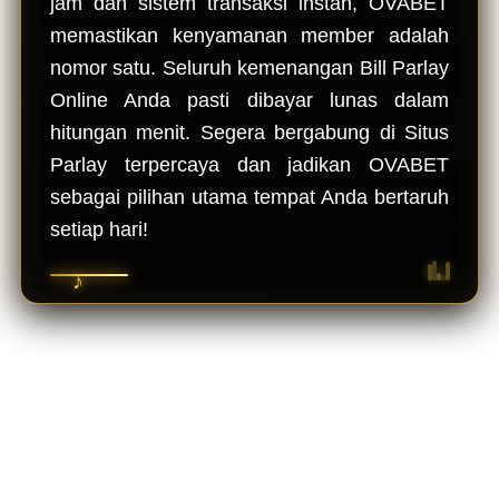
jam dan sistem transaksi instan, OVABET
memastikan kenyamanan member adalah
nomor satu. Seluruh kemenangan Bill Parlay
Online Anda pasti dibayar lunas dalam
hitungan menit. Segera bergabung di Situs
Parlay terpercaya dan jadikan OVABET
sebagai pilihan utama tempat Anda bertaruh
setiap hari!
♪