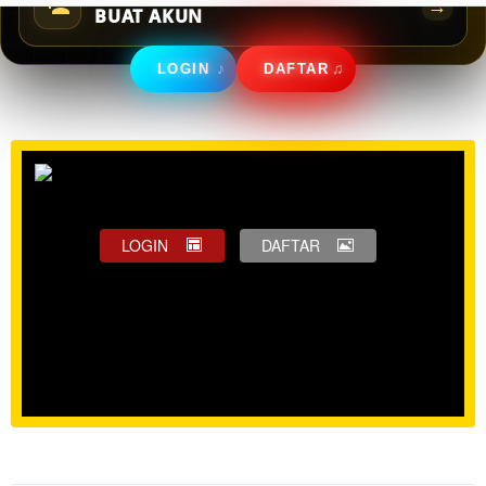
→
BUAT AKUN
LOGIN
DAFTAR
LOGIN
DAFTAR
Show More