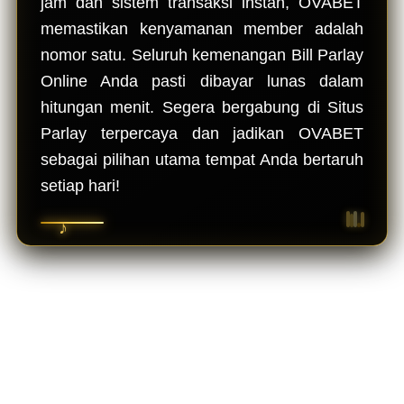
jam dan sistem transaksi instan, OVABET
memastikan kenyamanan member adalah
nomor satu. Seluruh kemenangan Bill Parlay
Online Anda pasti dibayar lunas dalam
hitungan menit. Segera bergabung di Situs
Parlay terpercaya dan jadikan OVABET
sebagai pilihan utama tempat Anda bertaruh
setiap hari!
♪