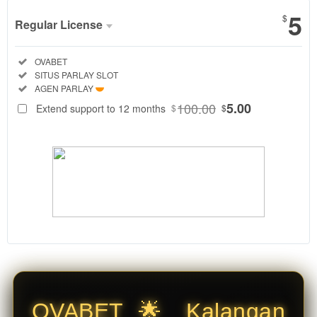
5
$
Regular License
Regular
Included:
OVABET
License
Included:
SITUS PARLAY SLOT
SELECTED
Included:
AGEN PARLAY
88
$
100.00
5.00
Extend support to 12 months
$
$
♬
OVABET
merupakan
kiblat Situs
Mix Parlay
resmi dan
Agen Slot
Online
Parlay
terpercaya.
Akses
Situs Agen
Parlay
terlengkap
OVABET 🌟 Kalangan
dengan